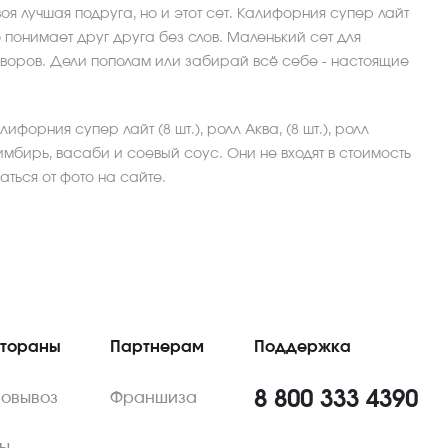
 твоя лучшая подруга, но и этот сет. Калифорния супер лайт
о понимает друг друга без слов. Маленький сет для
оворов. Дели пополам или забирай всё себе - настоящие
лифорния супер лайт (8 шт.), ролл Аква, (8 шт.), ролл
имбирь, васаби и соевый соус. Они не входят в стоимость
ться от фото на сайте.
стораны
Партнерам
Поддержка
8 800 333 4390
мовывоз
Франшиза
ы