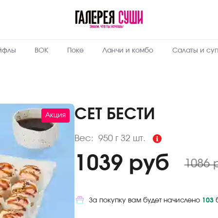
Пищевая
ценность
:
950
Вес, г
йфлы
ВОК
Поке
Ланчи и комбо
Салаты и су
7.7
Жиры, г
7.2
Белки, г
33.6
Углеводы,
г
СЕТ БЕСТИ
Акция
228.4
Ккал
Вес:
950 г
32 шт.
1039 руб
1086 
За покупку вам будет начислено
103